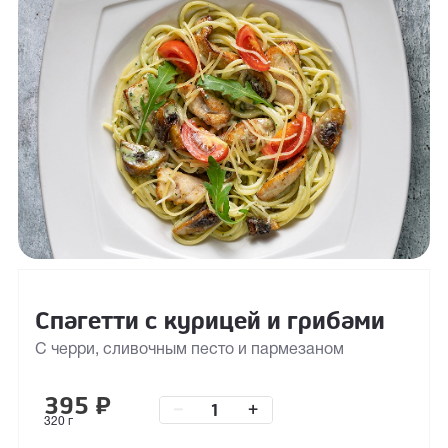
Спагетти с курицей и грибами
С черри, сливочным песто и пармезаном
395
₽
–
+
320 г