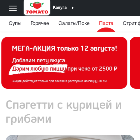
Калуга
Супы
Горячее
Салаты/Поке
Паста
Стрит 
Спагетти с курицей и
грибами