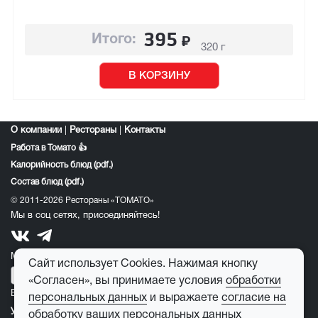
395
₽
Итого:
320 г
В КОРЗИНУ
О компании
|
Рестораны
|
Контакты
Работа в Томато 👍
Калорийность блюд (pdf.)
Состав блюд (pdf.)
© 2011-2026 Рестораны «ТОМАТО»
Мы в соц сетях, присоединяйтесь!
Мобильное приложение томато:
Сайт использует Cookies. Нажимая кнопку
«Согласен», вы принимаете условия
обработки
E-mail для обратной связи:
feedback@tomato-pizza.ru
персональных данных
и выражаете
согласие на
Условия обработки персональных данных
обработку ваших персональных данных