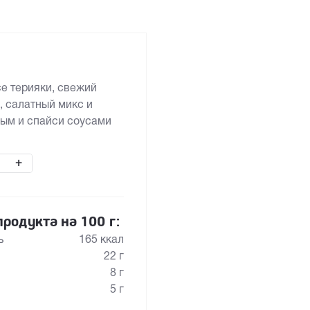
е терияки, свежий
, салатный микс и
вым и спайси соусами
+
родукта на 100 г:
ь
165 ккал
22 г
8 г
5 г