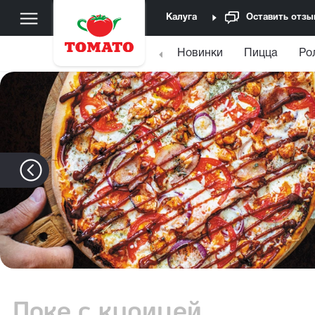
Калуга
Оставить отзы
Новинки
Пицца
Ро
Поке с курицей