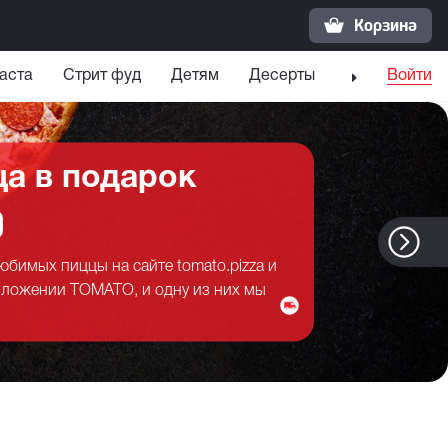
Корзина
аста
Стрит фуд
Детям
Десерты
Напитки
Войти
С
ца в подарок
юбимых пиццы на сайте tomato.pizza и
ложении TOMATO, и одну из них мы