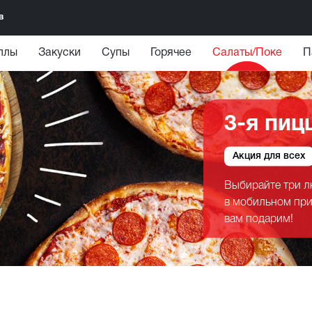
в
ллы
Закуски
Супы
Горячее
Салаты/Поке
П
3-я пиц
Акция для всех
Выбирайте три л
в мобильном при
вам подарим!