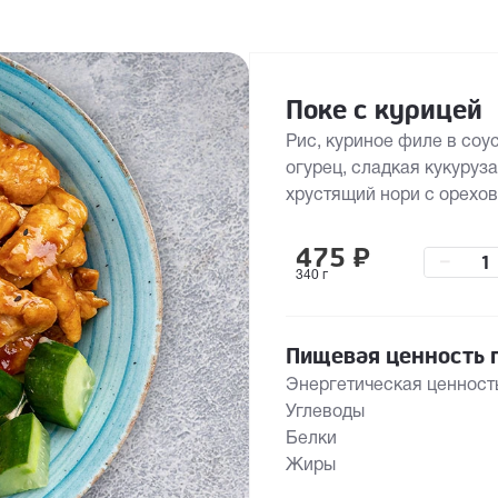
Поке с курицей
Рис, куриное филе в соус
огурец, сладкая кукуруза
хрустящий нори с орехо
475
₽
–
340 г
Пищевая ценность п
Энергетическая ценност
Углеводы
Белки
Жиры