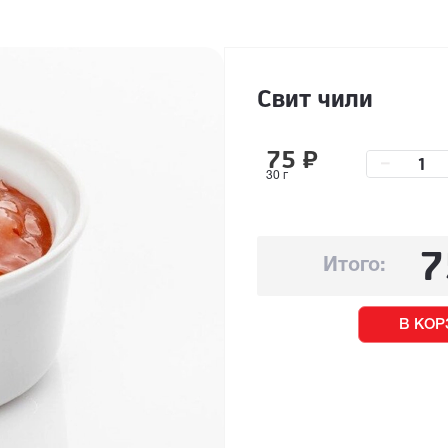
Свит чили
75
₽
–
30 г
7
Итого:
В КОР