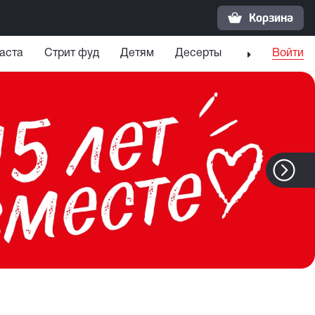
Корзина
аста
Стрит фуд
Детям
Десерты
Напитки
Войти
С