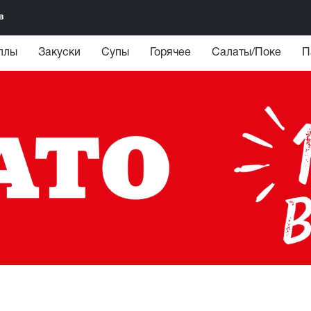
в
ллы
Закуски
Супы
Горячее
Салаты/Поке
П