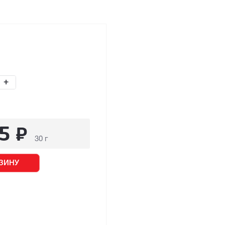
+
5
₽
30 г
ЗИНУ