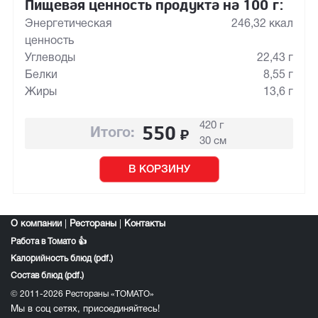
Пищевая ценность продукта на 100 г:
Энергетическая
246,32 ккал
ценность
Углеводы
22,43 г
Белки
8,55 г
Жиры
13,6 г
420 г
550
₽
Итого:
30 см
В КОРЗИНУ
О компании
|
Рестораны
|
Контакты
Работа в Томато 👍
Калорийность блюд (pdf.)
Состав блюд (pdf.)
© 2011-2026 Рестораны «ТОМАТО»
Мы в соц сетях, присоединяйтесь!