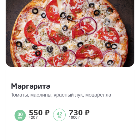
Маргарита
Томаты, маслины, красный лук, моцарелла
550
₽
730
₽
420 г
1000 г