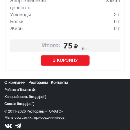
Энергетическая
8 ккал
ценность
Углеводы
2 г
Белки
0 г
Жиры
0 г
75
₽
Итого:
5 г
В КОРЗИНУ
О компании
|
Рестораны
|
Контакты
Работа в Томато 👍
Калорийность блюд (pdf.)
Состав блюд (pdf.)
© 2011-2026 Рестораны «ТОМАТО»
Мы в соц сетях, присоединяйтесь!