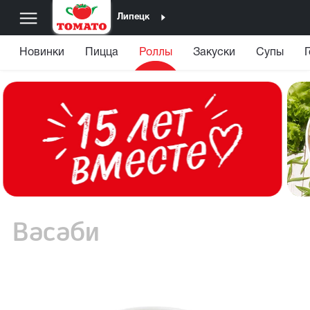
Липецк
Новинки
Пицца
Роллы
Закуски
Супы
Васаби