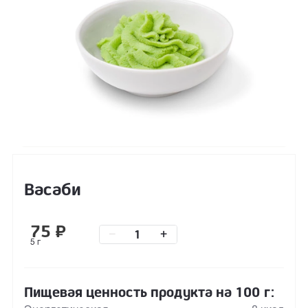
Васаби
75
₽
–
+
5 г
Пищевая ценность продукта на 100 г: