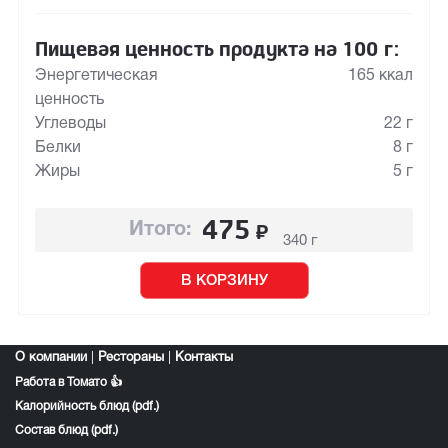
Пищевая ценность продукта на 100 г:
Энергетическая
165 ккал
ценность
Углеводы
22 г
Белки
8 г
Жиры
5 г
475
₽
Итого:
340 г
В КОРЗИНУ
О компании
|
Рестораны
|
Контакты
Работа в Томато 👍
Калорийность блюд (pdf.)
Состав блюд (pdf.)