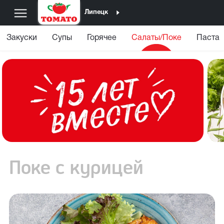
Липецк
Закуски
Супы
Горячее
Салаты/Поке
Паста
Поке с курицей