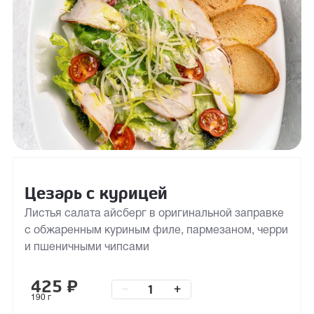
Цезарь с курицей
Листья салата айсберг в оригинальной заправке
с обжаренным куриным филе, пармезаном, черри
и пшеничными чипсами
425
₽
–
+
190 г