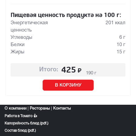
Пищевая ценность продукта на 100 г:
Энергетическая
201 ккал
ценность
Углеводы
6 г
Белки
10 г
Жиры
15 г
425
₽
Итого:
190 г
В КОРЗИНУ
О компании
|
Рестораны
|
Контакты
Работа в Томато 👍
Калорийность блюд (pdf.)
Состав блюд (pdf.)