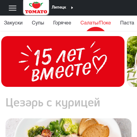
Липецк
Закуски
Супы
Горячее
Салаты/Поке
Паста
Цезарь с курицей