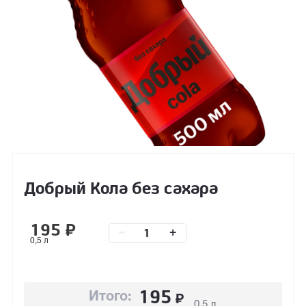
Добрый Кола без сахара
195
₽
–
+
0,5 л
195
₽
Итого:
0,5 л