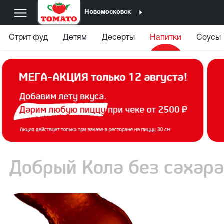
Новомосковск
Стрит фуд
Детям
Десерты
Напитки
Соусы
Добрый Кола без сахара