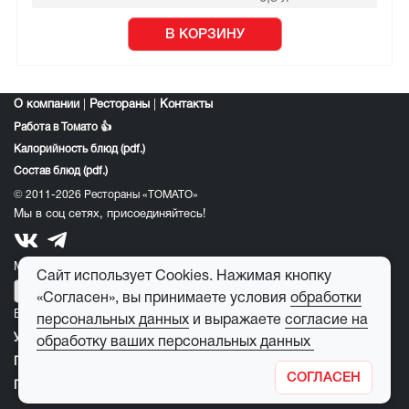
В КОРЗИНУ
О компании
|
Рестораны
|
Контакты
Работа в Томато 👍
Калорийность блюд (pdf.)
Состав блюд (pdf.)
© 2011-2026 Рестораны «ТОМАТО»
Мы в соц сетях, присоединяйтесь!
Мобильное приложение томато:
Сайт использует Cookies. Нажимая кнопку
«Согласен», вы принимаете условия
обработки
E-mail для обратной связи:
feedback@tomato-pizza.ru
персональных данных
и выражаете
согласие на
Условия обработки персональных данных
обработку ваших персональных данных
Публичная оферта
СОГЛАСЕН
Правила пользования детским игровым лабиринтом