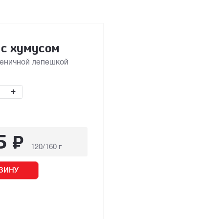
 с хумусом
шеничной лепешкой
+
5
₽
120/160 г
ЗИНУ