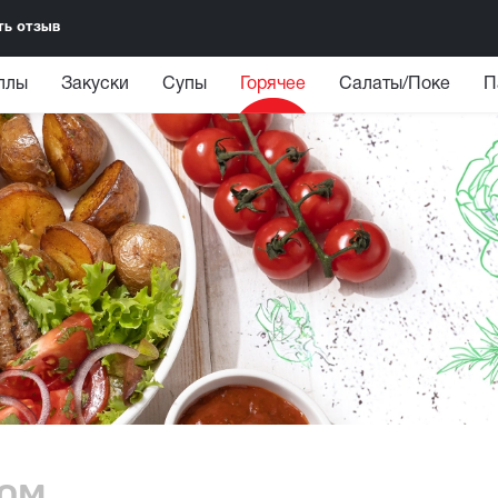
ть отзыв
ллы
Закуски
Супы
Горячее
Салаты/Поке
П
сом