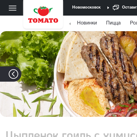
Новомосковск
Остави
Новинки
Пицца
Ро
Цыпленок гриль с хуму