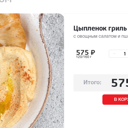
Цыпленок гриль
с овощным салатом и п
575
₽
–
120/160 г
57
Итого:
В КОР