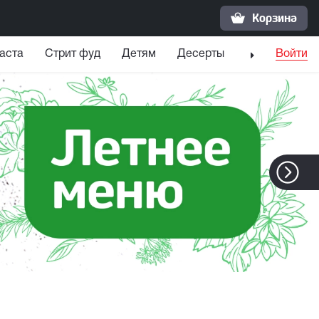
Корзина
аста
Стрит фуд
Детям
Десерты
Напитки
Войти
С