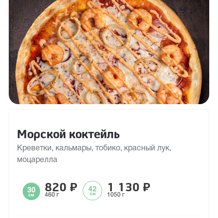
Морской коктейль
Креветки, кальмары, тобико, красный лук,
моцарелла
820
₽
1 130
₽
460 г
1050 г