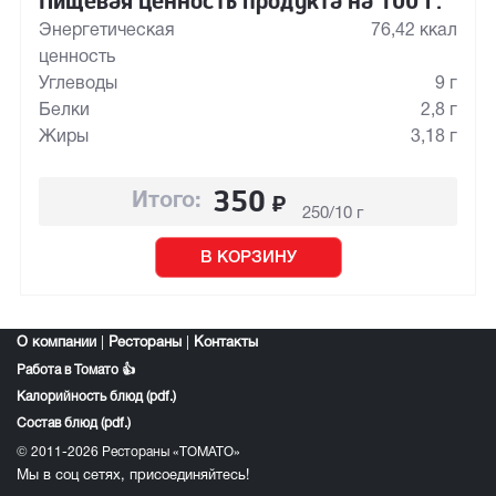
Пищевая ценность продукта на 100 г:
Энергетическая
76,42 ккал
ценность
Углеводы
9 г
Белки
2,8 г
Жиры
3,18 г
350
₽
Итого:
250/10 г
В КОРЗИНУ
О компании
|
Рестораны
|
Контакты
Работа в Томато 👍
Калорийность блюд (pdf.)
Состав блюд (pdf.)
© 2011-2026 Рестораны «ТОМАТО»
Мы в соц сетях, присоединяйтесь!