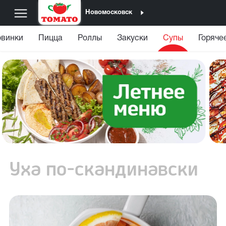
Новомосковск
винки
Пицца
Роллы
Закуски
Супы
Горяче
Уха по-скандинавски