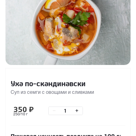
Уха по-скандинавски
Суп из семги с овощами и сливками
350
₽
–
+
250/10 г