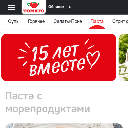
Обнинск
Супы
Горячее
Салаты/Поке
Паста
Стрит 
Паста с
морепродуктами