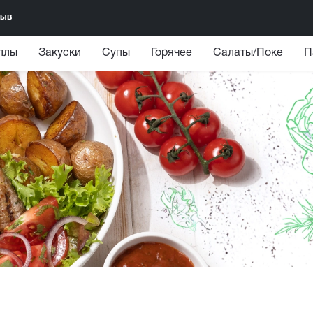
зыв
ллы
Закуски
Супы
Горячее
Салаты/Поке
П