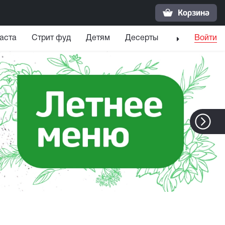
Корзина
аста
Стрит фуд
Детям
Десерты
Напитки
Войти
С