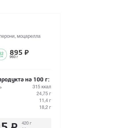
перони, моцарелла
895
₽
960 г
родукта на 100 г:
ь
315 ккал
24,75 г
11,4 г
18,2 г
95
₽
420 г