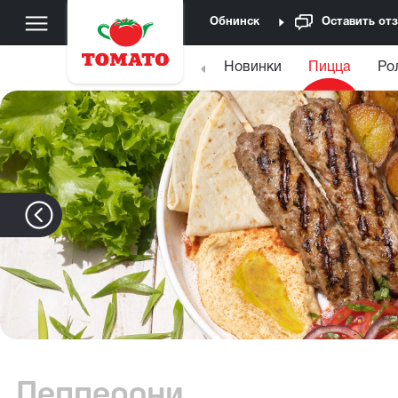
Обнинск
Оставить от
Новинки
Пицца
Ро
Пепперони