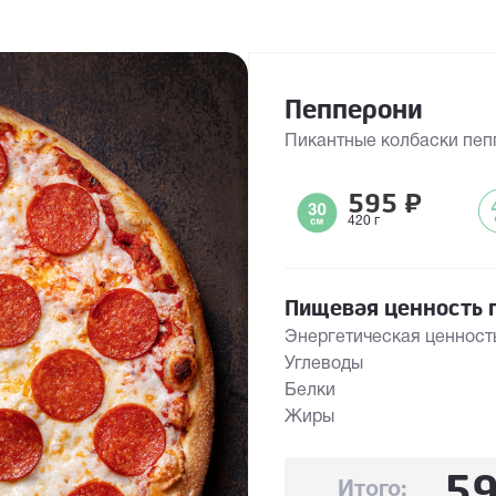
Пепперони
Пикантные колбаски пеп
595
₽
420 г
Пищевая ценность п
Энергетическая ценност
Углеводы
Белки
Жиры
5
Итого: