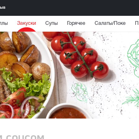
зыв
ллы
Закуски
Супы
Горячее
Салаты/Поке
П
м соусом