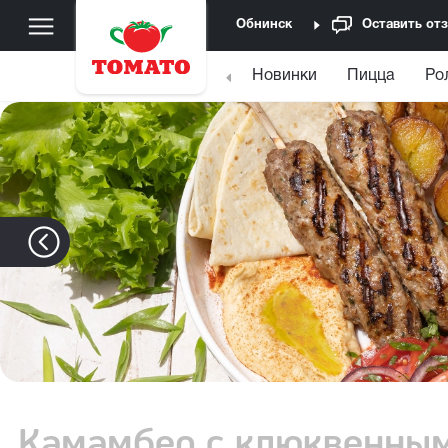
Обнинск
Оставить от
Новинки
Пицца
Ро
Камамбер с клюквенны