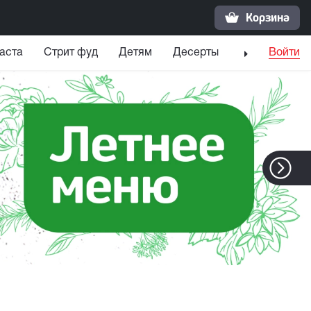
Корзина
аста
Стрит фуд
Детям
Десерты
Напитки
Войти
С