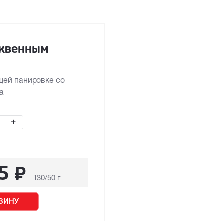
юквенным
щей панировке со
а
+
5
₽
130/50 г
ЗИНУ