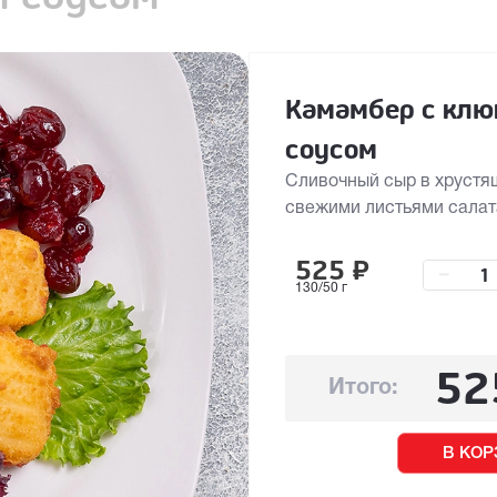
Камамбер с кл
соусом
Сливочный сыр в хрустя
свежими листьями салат
525
₽
–
130/50 г
52
Итого:
В КОР