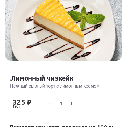
Лимонный чизкейк
Нежный сырный торт с лимонным кремом
325
₽
–
+
130 г