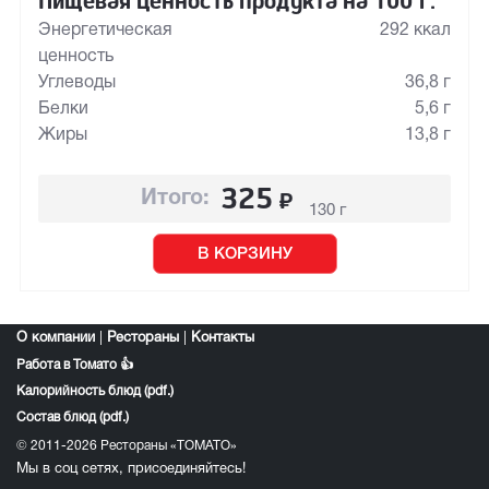
Пищевая ценность продукта на 100 г:
Энергетическая
292 ккал
ценность
Углеводы
36,8 г
Белки
5,6 г
Жиры
13,8 г
325
₽
Итого:
130 г
В КОРЗИНУ
О компании
|
Рестораны
|
Контакты
Работа в Томато 👍
Калорийность блюд (pdf.)
Состав блюд (pdf.)
© 2011-2026 Рестораны «ТОМАТО»
Мы в соц сетях, присоединяйтесь!