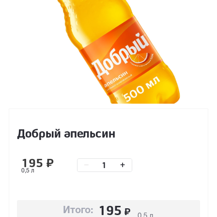
Добрый апельсин
195
₽
–
+
0,5 л
195
₽
Итого:
0,5 л