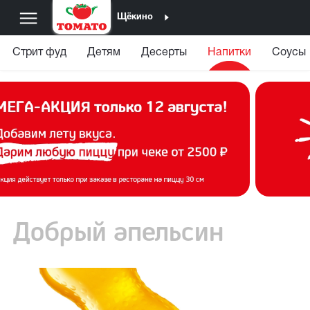
Щёкино
Стрит фуд
Детям
Десерты
Напитки
Соусы
Добрый апельсин