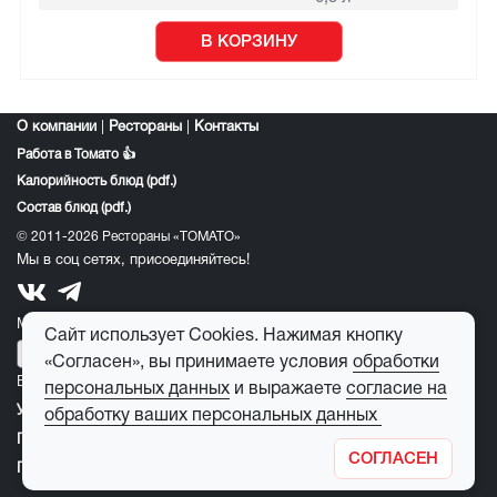
В КОРЗИНУ
О компании
|
Рестораны
|
Контакты
Работа в Томато 👍
Калорийность блюд (pdf.)
Состав блюд (pdf.)
© 2011-2026 Рестораны «ТОМАТО»
Мы в соц сетях, присоединяйтесь!
Мобильное приложение томато:
Сайт использует Cookies. Нажимая кнопку
«Согласен», вы принимаете условия
обработки
E-mail для обратной связи:
feedback@tomato-pizza.ru
персональных данных
и выражаете
согласие на
Условия обработки персональных данных
обработку ваших персональных данных
Публичная оферта
СОГЛАСЕН
Правила пользования детским игровым лабиринтом