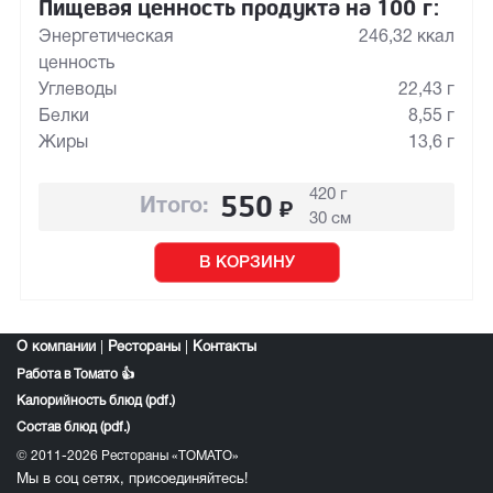
Пищевая ценность продукта на 100 г:
Энергетическая
246,32 ккал
ценность
Углеводы
22,43 г
Белки
8,55 г
Жиры
13,6 г
420 г
550
₽
Итого:
30 см
В КОРЗИНУ
О компании
|
Рестораны
|
Контакты
Работа в Томато 👍
Калорийность блюд (pdf.)
Состав блюд (pdf.)
© 2011-2026 Рестораны «ТОМАТО»
Мы в соц сетях, присоединяйтесь!