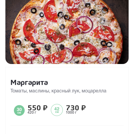
Маргарита
Томаты, маслины, красный лук, моцарелла
550
₽
730
₽
420 г
1000 г