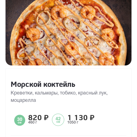
Морской коктейль
Креветки, кальмары, тобико, красный лук,
моцарелла
820
₽
1 130
₽
460 г
1050 г