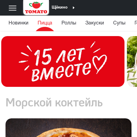
Щёкино
Новинки
Пицца
Роллы
Закуски
Супы
Морской коктейль