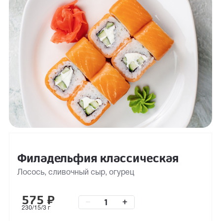
Филадельфия классическая
Лосось, сливочный сыр, огурец
575
₽
–
+
230/15/3 г