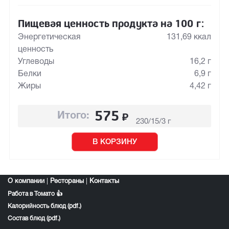
Пищевая ценность продукта на 100 г:
Энергетическая
131,69 ккал
ценность
Углеводы
16,2 г
Белки
6,9 г
Жиры
4,42 г
575
₽
Итого:
230/15/3 г
В КОРЗИНУ
О компании
|
Рестораны
|
Контакты
Работа в Томато 👍
Калорийность блюд (pdf.)
Состав блюд (pdf.)