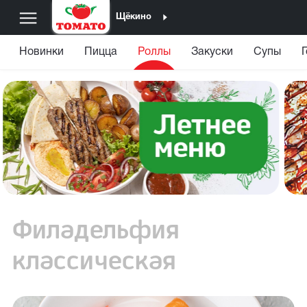
Щёкино
Новинки
Пицца
Роллы
Закуски
Супы
Филадельфия
классическая