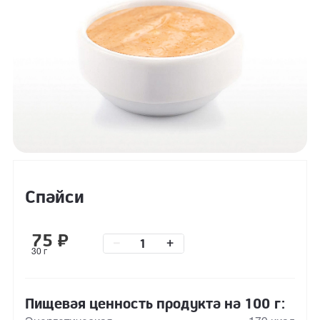
Спайси
75
₽
–
+
30 г
Пищевая ценность продукта на 100 г: