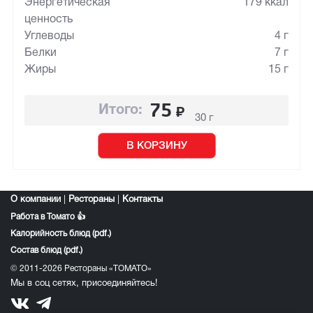
Энергетическая
179 ккал
ценность
Углеводы
4 г
Белки
7 г
Жиры
15 г
75
₽
Итого:
30 г
В КОРЗИНУ
О компании
|
Рестораны
|
Контакты
Работа в Томато 👍
Калорийность блюд (pdf.)
Состав блюд (pdf.)
© 2011-2026 Рестораны «ТОМАТО»
Мы в соц сетях, присоединяйтесь!