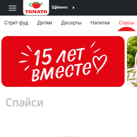
Щёкино
Стрит фуд
Детям
Десерты
Напитки
Соусы
Спайси