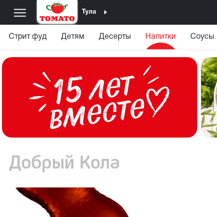
Тула
Стрит фуд
Детям
Десерты
Напитки
Соусы
Добрый Кола