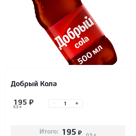
Добрый Кола
195
₽
–
+
0,5 л
195
₽
Итого:
0,5 л