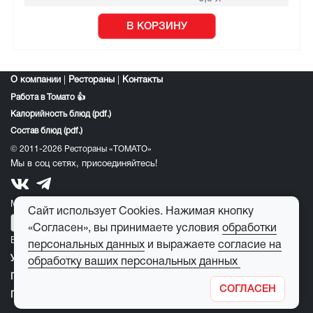
В КОРЗИНУ
О компании
|
Рестораны
|
Контакты
Работа в Томато 👍
Калорийность блюд (pdf.)
Состав блюд (pdf.)
© 2011-2026 Рестораны «ТОМАТО»
Мы в соц сетях, присоединяйтесь!
Мобильное приложение томато:
Сайт использует Cookies. Нажимая кнопку
«Согласен», вы принимаете условия
обработки
E-mail для обратной связи:
feedback@tomato-pizza.ru
персональных данных
и выражаете
согласие на
Условия обработки персональных данных
обработку ваших персональных данных
Публичная оферта
СОГЛАСЕН
Правила пользования детским игровым лабиринтом