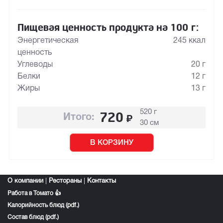
Пищевая ценность продукта на 100 г:
Энергетическая
245 ккал
ценность
Углеводы
20 г
Белки
12 г
Жиры
13 г
520 г
720
₽
Итого:
30 см
В КОРЗИНУ
О компании
|
Рестораны
|
Контакты
Работа в Томато 👍
Калорийность блюд (pdf.)
Состав блюд (pdf.)