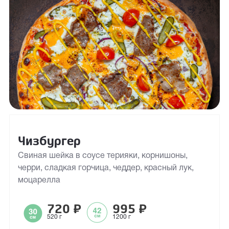
Чизбургер
Свиная шейка в соусе терияки, корнишоны,
черри, сладкая горчица, чеддер, красный лук,
моцарелла
720
₽
995
₽
520 г
1200 г