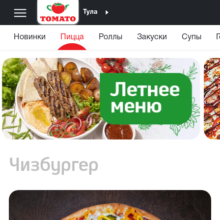
Тула
Новинки
Пицца
Роллы
Закуски
Супы
Чизбургер