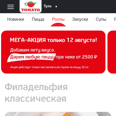
Тула
Новинки
Пицца
Роллы
Закуски
Супы
Филадельфия
классическая