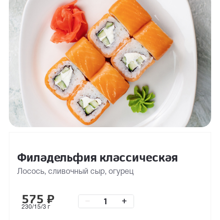
Филадельфия классическая
Лосось, сливочный сыр, огурец
575
₽
–
+
230/15/3 г