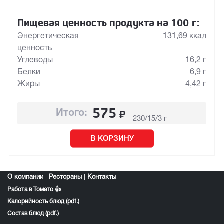
Пищевая ценность продукта на 100 г:
Энергетическая
131,69 ккал
ценность
Углеводы
16,2 г
Белки
6,9 г
Жиры
4,42 г
575
₽
Итого:
230/15/3 г
В КОРЗИНУ
О компании
|
Рестораны
|
Контакты
Работа в Томато 👍
Калорийность блюд (pdf.)
Состав блюд (pdf.)