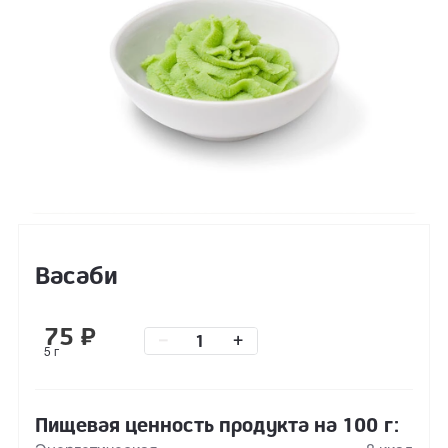
Васаби
75
₽
–
+
5 г
Пищевая ценность продукта на 100 г: