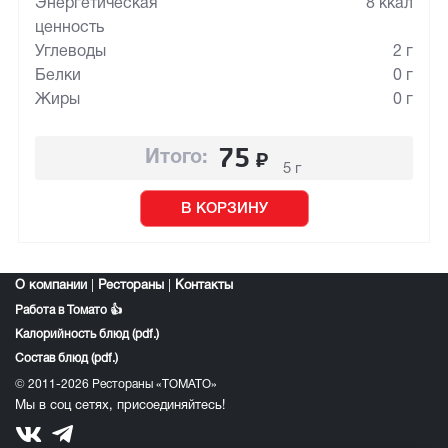
Энергетическая
8 ккал
ценность
Углеводы
2 г
Белки
0 г
Жиры
0 г
75
₽
Итого:
5 г
В КОРЗИНУ
О компании
|
Рестораны
|
Контакты
Работа в Томато 👍
Калорийность блюд (pdf.)
Состав блюд (pdf.)
© 2011-2026 Рестораны «ТОМАТО»
Мы в соц сетях, присоединяйтесь!