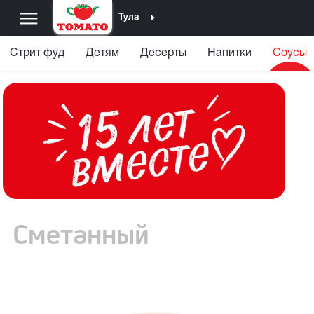
Тула
Стрит фуд
Детям
Десерты
Напитки
Соусы
Сметанный