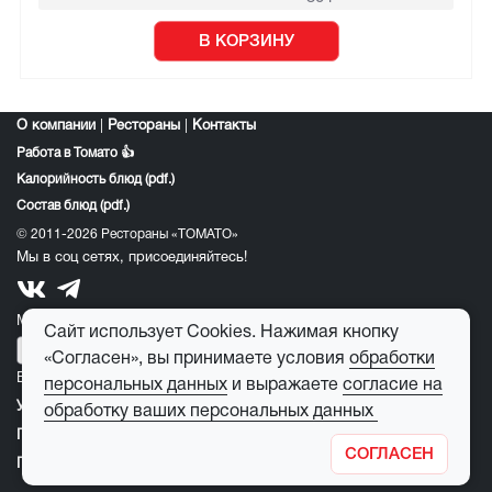
В КОРЗИНУ
О компании
|
Рестораны
|
Контакты
Работа в Томато 👍
Калорийность блюд (pdf.)
Состав блюд (pdf.)
© 2011-2026 Рестораны «ТОМАТО»
Мы в соц сетях, присоединяйтесь!
Мобильное приложение томато:
Сайт использует Cookies. Нажимая кнопку
«Согласен», вы принимаете условия
обработки
E-mail для обратной связи:
feedback@tomato-pizza.ru
персональных данных
и выражаете
согласие на
Условия обработки персональных данных
обработку ваших персональных данных
Публичная оферта
СОГЛАСЕН
Правила пользования детским игровым лабиринтом