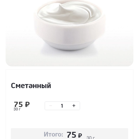
Сметанный
75
₽
–
+
30 г
75
₽
Итого:
30 г