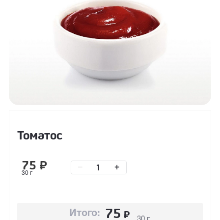
Томатос
75
₽
–
+
30 г
75
₽
Итого:
30 г