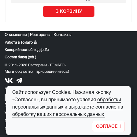
В КОРЗИНУ
О компании
|
Рестораны
|
Контакты
Работа в Томато 👍
Калорийность блюд (pdf.)
Состав блюд (pdf.)
© 2011-2026 Рестораны «ТОМАТО»
Мы в соц сетях, присоединяйтесь!
Мобильное приложение томато:
Сайт использует Cookies. Нажимая кнопку
«Согласен», вы принимаете условия
обработки
E-mail для обратной связи:
feedback@tomato-pizza.ru
персональных данных
и выражаете
согласие на
Условия обработки персональных данных
обработку ваших персональных данных
Публичная оферта
СОГЛАСЕН
Правила пользования детским игровым лабиринтом