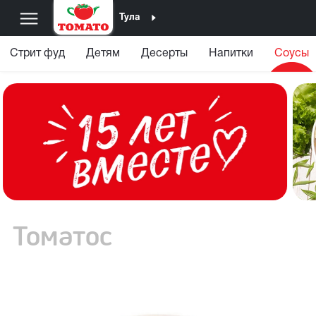
Тула
Стрит фуд
Детям
Десерты
Напитки
Соусы
Томатос