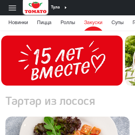
Тула
Новинки
Пицца
Роллы
Закуски
Супы
Тартар из лосося