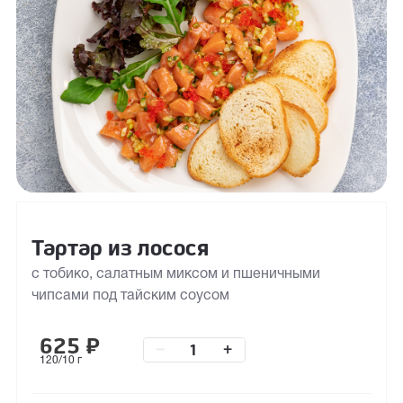
Тартар из лосося
с тобико, салатным миксом и пшеничными
чипсами под тайским соусом
625
₽
–
+
120/10 г