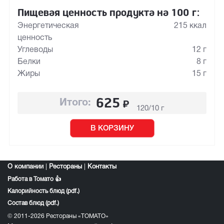
Пищевая ценность продукта на 100 г:
Энергетическая
215 ккал
ценность
Углеводы
12 г
Белки
8 г
Жиры
15 г
625
₽
Итого:
120/10 г
В КОРЗИНУ
О компании
|
Рестораны
|
Контакты
Работа в Томато 👍
Калорийность блюд (pdf.)
Состав блюд (pdf.)
© 2011-2026 Рестораны «ТОМАТО»