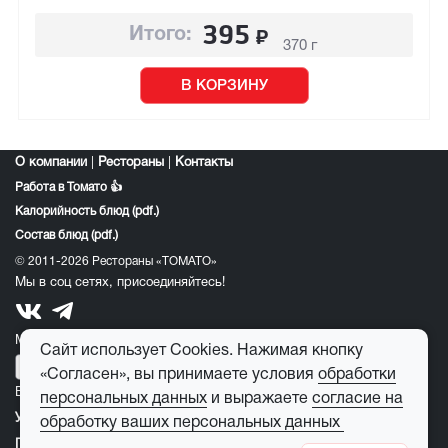
395
₽
Итого:
370 г
В КОРЗИНУ
О компании
|
Рестораны
|
Контакты
Работа в Томато 👍
Калорийность блюд (pdf.)
Состав блюд (pdf.)
© 2011-2026 Рестораны «ТОМАТО»
Мы в соц сетях, присоединяйтесь!
Мобильное приложение томато:
Сайт использует Cookies. Нажимая кнопку
«Согласен», вы принимаете условия
обработки
E-mail для обратной связи:
feedback@tomato-pizza.ru
персональных данных
и выражаете
согласие на
Условия обработки персональных данных
обработку ваших персональных данных
Публичная оферта