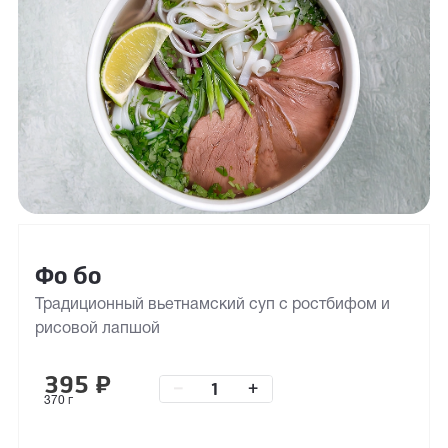
Фо бо
Традиционный вьетнамский суп с ростбифом и
рисовой лапшой
395
₽
–
+
370 г