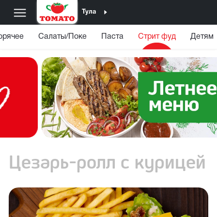
Тула
орячее
Салаты/Поке
Паста
Стрит фуд
Детям
Цезарь-ролл с курицей