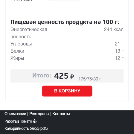
175/75/30 г
Пищевая ценность продукта на 100 г:
Энергетическая
244 ккал
ценность
Углеводы
21 г
Белки
13 г
Жиры
12 г
425
₽
Итого:
175/75/30 г
В КОРЗИНУ
О компании
|
Рестораны
|
Контакты
Работа в Томато 👍
Калорийность блюд (pdf.)