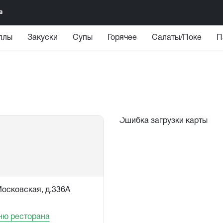
в
ллы
Закуски
Супы
Горячее
Салаты/Поке
П
Ошибка загрузки карты
 Московская, д.336А
ню ресторана