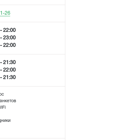
71-26
- 22:00
- 23:00
- 22:00
- 21:30
- 22:00
- 21:30
ос
анкетов
iFi
дники