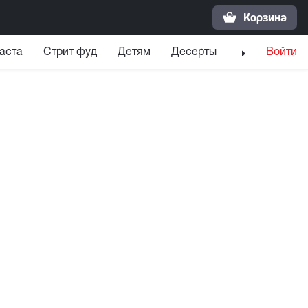
Корзина
аста
Стрит фуд
Детям
Десерты
Напитки
Войти
С