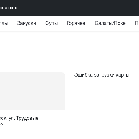
ть отзыв
ллы
Закуски
Супы
Горячее
Салаты/Поке
П
Ошибка загрузки карты
ск, ул. Трудовые
12