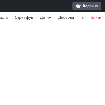
Корзина
аста
Стрит фуд
Детям
Десерты
Напитки
Войти
С