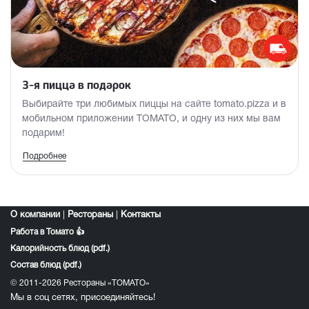
3-я пицца в подарок
Выбирайте три любимых пиццы на сайте tomato.pizza и в
мобильном приложении TOMATO, и одну из них мы вам
подарим!
Подробнее
Акция действует по 31.12.2026
Акция распространяется только на доставку и
самовывоз.
Участвуют стандартная и МЕГА-пицца.
О компании
|
Рестораны
|
Контакты
Подарочная пицца - меньшая или равная по стоимости.
Работа в Томато 👍
Калорийность блюд (pdf.)
Состав блюд (pdf.)
© 2011-2026 Рестораны «ТОМАТО»
Мы в соц сетях, присоединяйтесь!