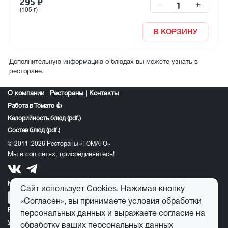
295
₽
–
+
(105 г)
В КОРЗИНУ
Дополнительную информацию о блюдах вы можете узнать в
ресторане.
О компании
|
Рестораны
|
Контакты
Работа в Томато 👍
Калорийность блюд (pdf.)
Состав блюд (pdf.)
© 2011-2026 Рестораны «ТОМАТО»
Мы в соц сетях, присоединяйтесь!
Мобильное приложение томато:
Сайт использует Cookies. Нажимая кнопку
«Согласен», вы принимаете условия
обработки
E-mail для обратной связи:
feedback@tomato-pizza.ru
персональных данных
и выражаете
согласие на
Условия обработки персональных данных
обработку ваших персональных данных