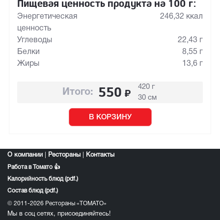
Пищевая ценность продукта на 100 г:
Энергетическая
246,32 ккал
ценность
Углеводы
22,43 г
Белки
8,55 г
Жиры
13,6 г
420 г
550
₽
Итого:
30 см
В КОРЗИНУ
О компании
|
Рестораны
|
Контакты
Работа в Томато 👍
Калорийность блюд (pdf.)
Состав блюд (pdf.)
© 2011-2026 Рестораны «ТОМАТО»
Мы в соц сетях, присоединяйтесь!