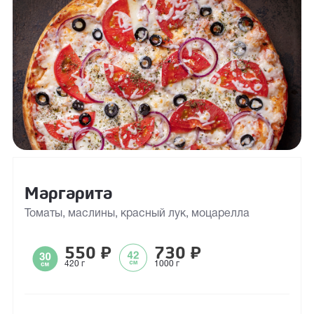
Маргарита
Томаты, маслины, красный лук, моцарелла
550
₽
730
₽
420 г
1000 г