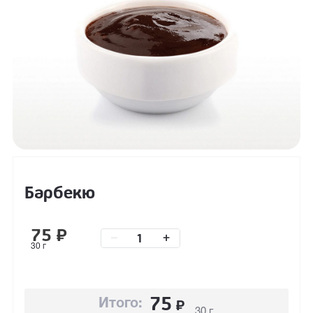
Барбекю
75
₽
–
+
30 г
75
₽
Итого:
30 г