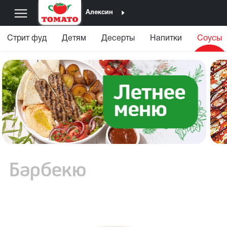
Алексин
Стрит фуд
Детям
Десерты
Напитки
Соусы
Барбекю