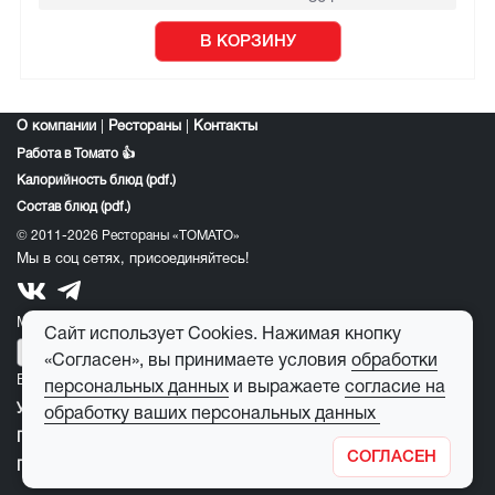
В КОРЗИНУ
О компании
|
Рестораны
|
Контакты
Работа в Томато 👍
Калорийность блюд (pdf.)
Состав блюд (pdf.)
© 2011-2026 Рестораны «ТОМАТО»
Мы в соц сетях, присоединяйтесь!
Мобильное приложение томато:
Сайт использует Cookies. Нажимая кнопку
«Согласен», вы принимаете условия
обработки
E-mail для обратной связи:
feedback@tomato-pizza.ru
персональных данных
и выражаете
согласие на
Условия обработки персональных данных
обработку ваших персональных данных
Публичная оферта
СОГЛАСЕН
Правила пользования детским игровым лабиринтом