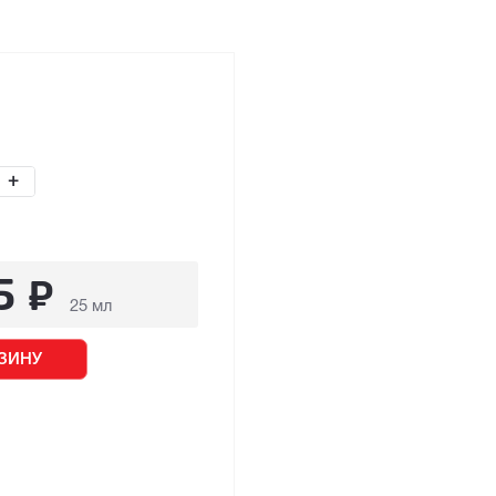
+
5
₽
25 мл
ЗИНУ