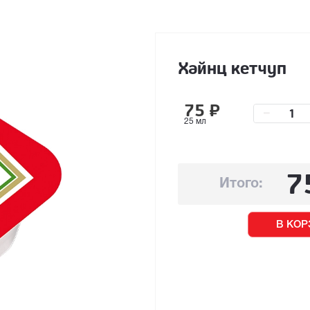
Хайнц кетчуп
75
₽
–
25 мл
7
Итого:
В КОР