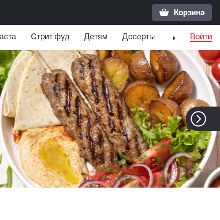
Корзина
аста
Стрит фуд
Детям
Десерты
Напитки
Войти
С