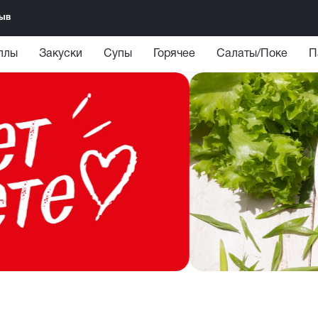
зыв
ллы
Закуски
Супы
Горячее
Салаты/Поке
П