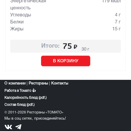
Энергетическая
179 ккал
ценность
Углеводы
4 г
Белки
7 г
Жиры
15 г
75
₽
Итого:
30 г
В КОРЗИНУ
О компании
|
Рестораны
|
Контакты
Работа в Томато 👍
Калорийность блюд (pdf.)
Состав блюд (pdf.)
© 2011-2026 Рестораны «ТОМАТО»
Мы в соц сетях, присоединяйтесь!