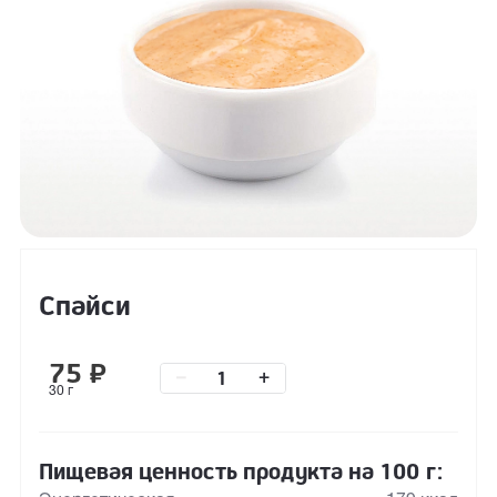
Спайси
75
₽
–
+
30 г
Пищевая ценность продукта на 100 г: