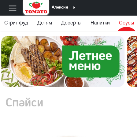
Алексин
Стрит фуд
Детям
Десерты
Напитки
Соусы
Спайси