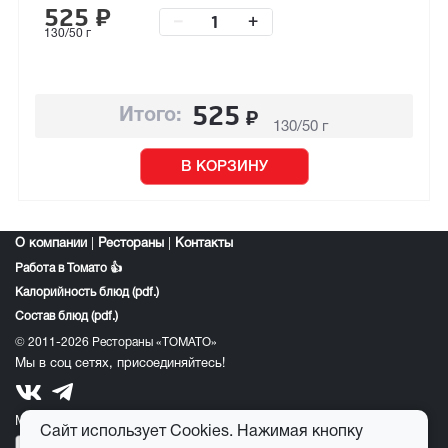
525
₽
–
+
130/50 г
525
₽
Итого:
130/50 г
В КОРЗИНУ
О компании
|
Рестораны
|
Контакты
Работа в Томато 👍
Калорийность блюд (pdf.)
Состав блюд (pdf.)
© 2011-2026 Рестораны «ТОМАТО»
Мы в соц сетях, присоединяйтесь!
Мобильное приложение томато:
Сайт использует Cookies. Нажимая кнопку