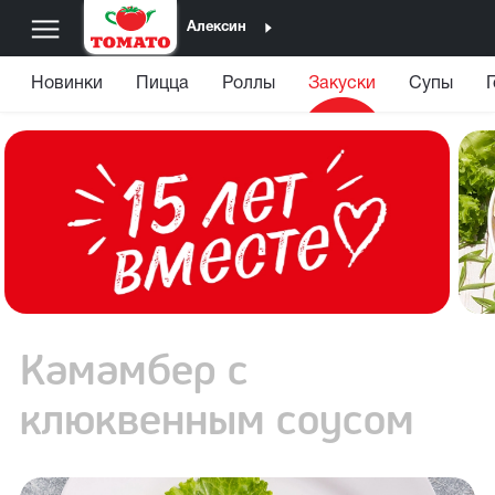
Алексин
Новинки
Пицца
Роллы
Закуски
Супы
Камамбер с
клюквенным соусом