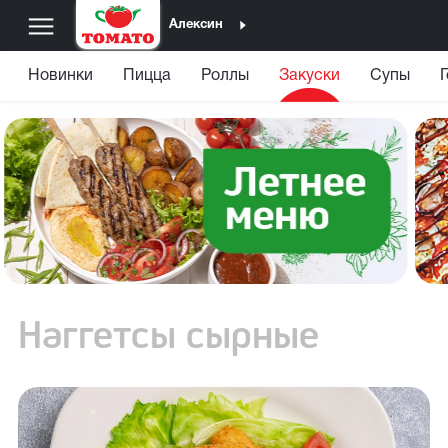
Алексин
Новинки
Пицца
Роллы
Закуски
Супы
Наггетсы сырные