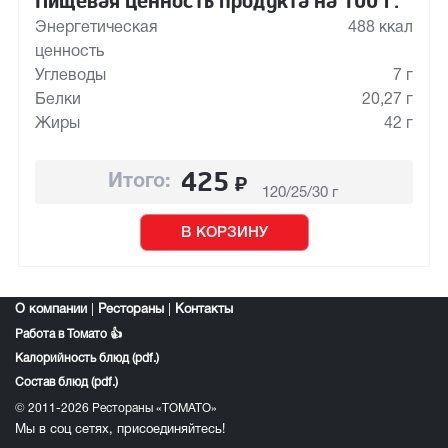
Пищевая ценность продукта на 100 г:
Энергетическая
488 ккал
ценность
Углеводы
7 г
Белки
20,27 г
Жиры
42 г
425
₽
Итого:
120/25/30 г
В КОРЗИНУ
О компании
|
Рестораны
|
Контакты
Работа в Томато 👍
Калорийность блюд (pdf.)
Состав блюд (pdf.)
© 2011-2026 Рестораны «ТОМАТО»
Мы в соц сетях, присоединяйтесь!