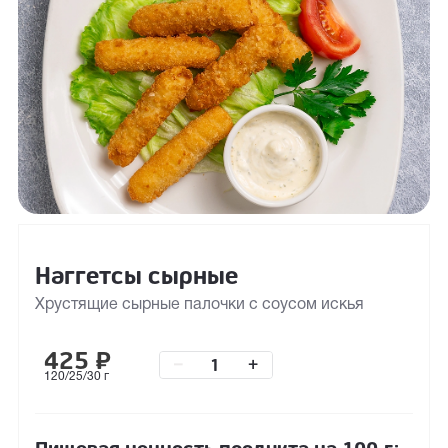
Наггетсы сырные
Хрустящие сырные палочки с соусом искья
425
₽
–
+
120/25/30 г