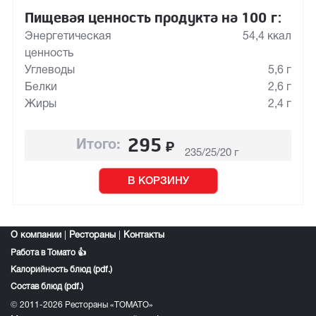
Пищевая ценность продукта на 100 г:
Энергетическая
54,4 ккал
ценность
Углеводы
5,6 г
Белки
2,6 г
Жиры
2,4 г
295
₽
Итого:
235/25/20 г
В КОРЗИНУ
О компании
|
Рестораны
|
Контакты
Работа в Томато 👍
Калорийность блюд (pdf.)
Состав блюд (pdf.)
© 2011-2026 Рестораны «ТОМАТО»