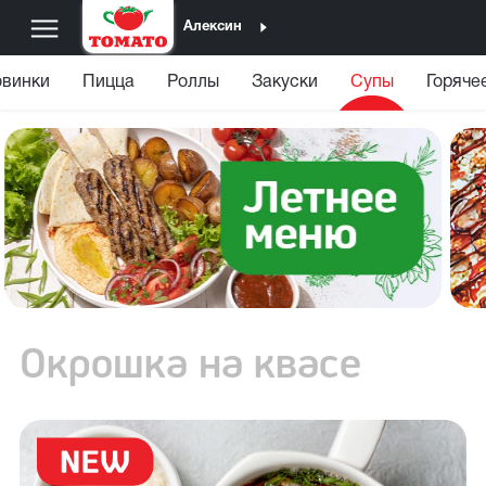
Алексин
винки
Пицца
Роллы
Закуски
Супы
Горяче
Окрошка на квасе