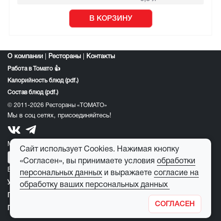
В КОРЗИНУ
О компании
|
Рестораны
|
Контакты
Работа в Томато 👍
Калорийность блюд (pdf.)
Состав блюд (pdf.)
© 2011-2026 Рестораны «ТОМАТО»
Мы в соц сетях, присоединяйтесь!
Мобильное приложение томато:
Сайт использует Cookies. Нажимая кнопку
«Согласен», вы принимаете условия
обработки
E-mail для обратной связи:
feedback@tomato-pizza.ru
персональных данных
и выражаете
согласие на
Условия обработки персональных данных
обработку ваших персональных данных
Публичная оферта
СОГЛАСЕН
Правила пользования детским игровым лабиринтом