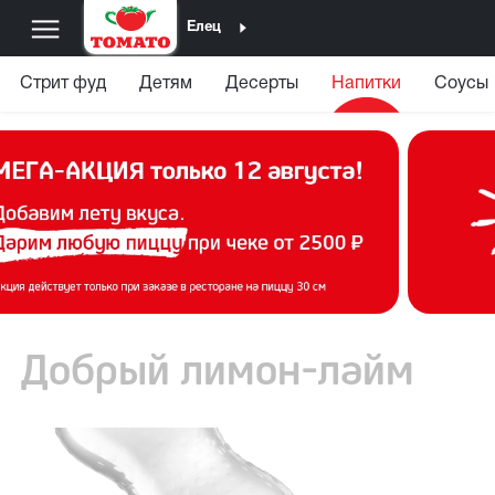
Елец
Стрит фуд
Детям
Десерты
Напитки
Соусы
Добрый лимон-лайм