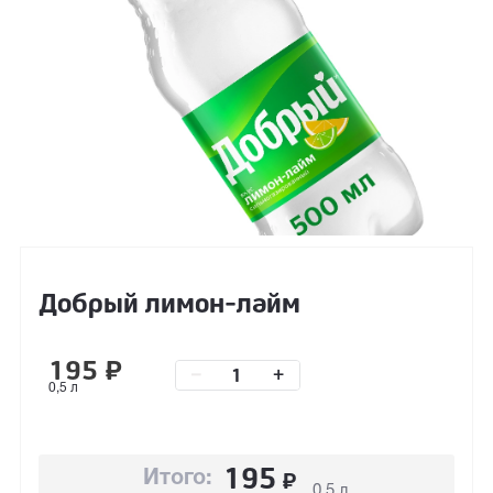
Добрый лимон-лайм
195
₽
–
+
0,5 л
195
₽
Итого:
0,5 л