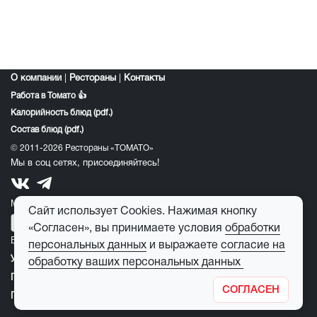
О компании
|
Рестораны
|
Контакты
Работа в Томато 👍
Калорийность блюд (pdf.)
Состав блюд (pdf.)
© 2011-2026 Рестораны «ТОМАТО»
Мы в соц сетях, присоединяйтесь!
Мобильное приложение томато:
Сайт использует Cookies. Нажимая кнопку
«Согласен», вы принимаете условия
обработки
E-mail для обратной связи:
feedback@tomato-pizza.ru
персональных данных
и выражаете
согласие на
Условия обработки персональных данных
обработку ваших персональных данных
Публичная оферта
СОГЛАСЕН
Правила пользования детским игровым лабиринтом