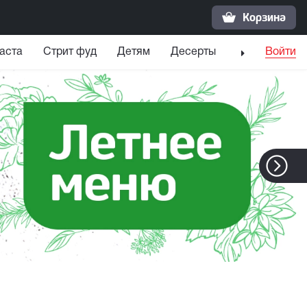
Корзина
аста
Стрит фуд
Детям
Десерты
Напитки
Войти
С