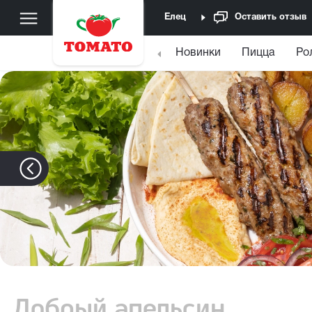
Елец
Оставить отзыв
Новинки
Пицца
Ро
Добрый апельсин