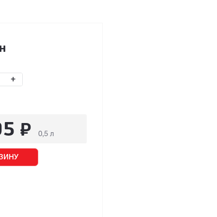
н
+
95
₽
0,5 л
ЗИНУ