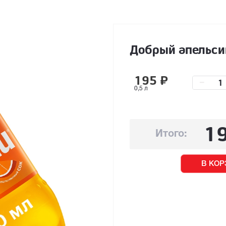
Добрый апельси
195
₽
–
0,5 л
1
Итого:
В КОР