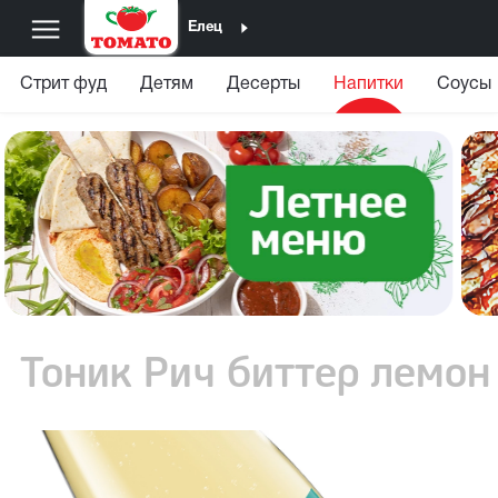
Елец
Стрит фуд
Детям
Десерты
Напитки
Соусы
Тоник Рич биттер лемон