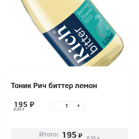
Тоник Рич биттер лемон
195
₽
–
+
0,33 л
195
₽
Итого:
0,33 л