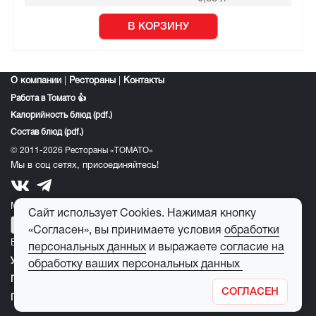
В КОРЗИНУ
О компании
|
Рестораны
|
Контакты
Работа в Томато 👍
Калорийность блюд (pdf.)
Состав блюд (pdf.)
© 2011-2026 Рестораны «ТОМАТО»
Мы в соц сетях, присоединяйтесь!
Мобильное приложение томато:
Сайт использует Cookies. Нажимая кнопку
«Согласен», вы принимаете условия
обработки
E-mail для обратной связи:
feedback@tomato-pizza.ru
персональных данных
и выражаете
согласие на
Условия обработки персональных данных
обработку ваших персональных данных
Публичная оферта
СОГЛАСЕН
Правила пользования детским игровым лабиринтом