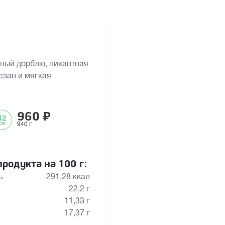
дный дорблю, пикантная
езан и мягкая
960
₽
940 г
родукта на 100 г:
ь
291,28 ккал
22,2 г
11,33 г
17,37 г