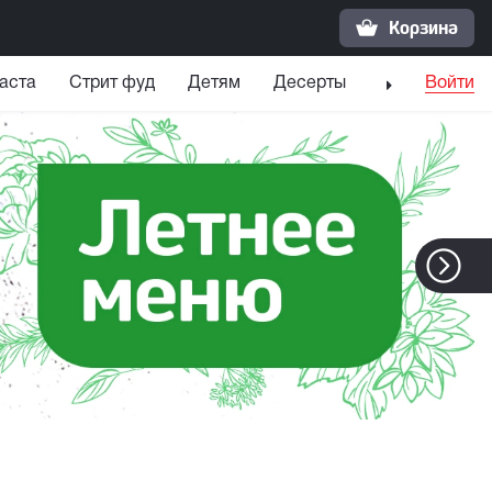
Корзина
аста
Стрит фуд
Детям
Десерты
Напитки
Войти
С