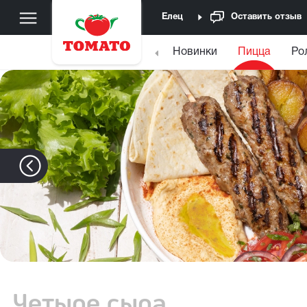
Елец
Оставить отзыв
Новинки
Пицца
Ро
Четыре сыра