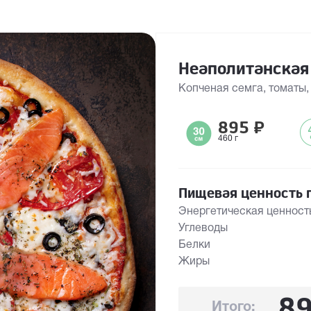
Неаполитанская
Копченая семга, томаты
895
₽
460 г
Пищевая ценность п
Энергетическая ценност
Углеводы
Белки
Жиры
8
Итого: