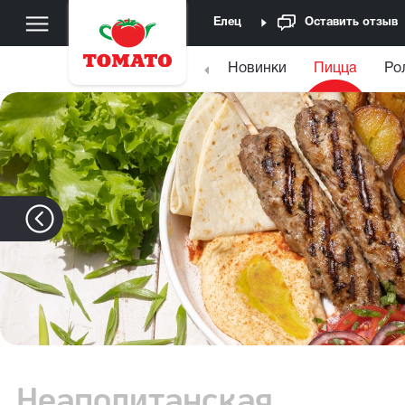
Елец
Оставить отзыв
Новинки
Пицца
Ро
Неаполитанская