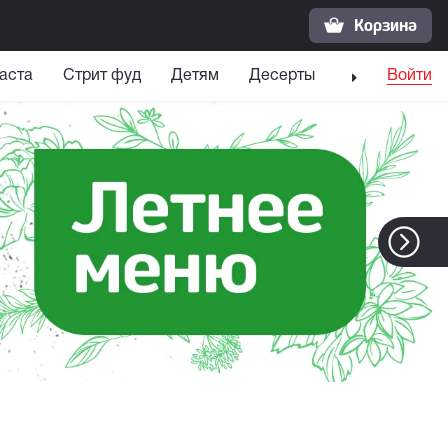
Корзина
аста
Стрит фуд
Детям
Десерты
Напитки
Войти
С