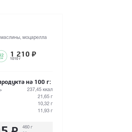
, маслины, моцарелла
1 210
₽
1010 г
родукта на 100 г:
ь
237,45 ккал
21,65 г
10,32 г
11,93 г
95
₽
460 г