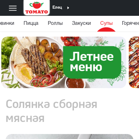
Елец
винки
Пицца
Роллы
Закуски
Супы
Горяче
Солянка сборная
мясная