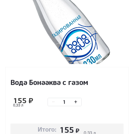
Вода Бонааква с газом
155
₽
–
+
0,33 л
155
₽
Итого:
0,33 л