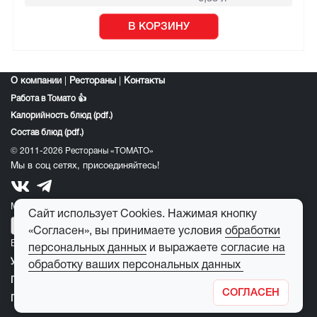
В КОРЗИНУ
О компании
|
Рестораны
|
Контакты
Работа в Томато 👍
Калорийность блюд (pdf.)
Состав блюд (pdf.)
© 2011-2026 Рестораны «ТОМАТО»
Мы в соц сетях, присоединяйтесь!
Мобильное приложение томато:
Сайт использует Cookies. Нажимая кнопку
«Согласен», вы принимаете условия
обработки
E-mail для обратной связи:
feedback@tomato-pizza.ru
персональных данных
и выражаете
согласие на
Условия обработки персональных данных
обработку ваших персональных данных
Публичная оферта
СОГЛАСЕН
Правила пользования детским игровым лабиринтом