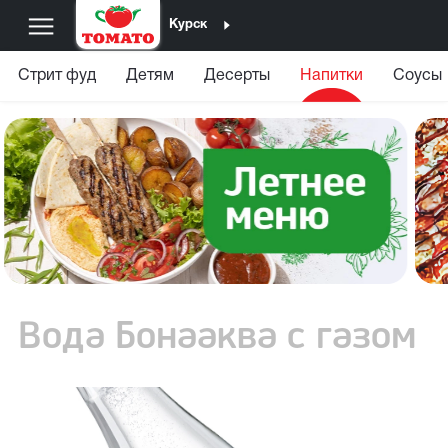
Курск
Стрит фуд
Детям
Десерты
Напитки
Соусы
Вода Бонааква с газом