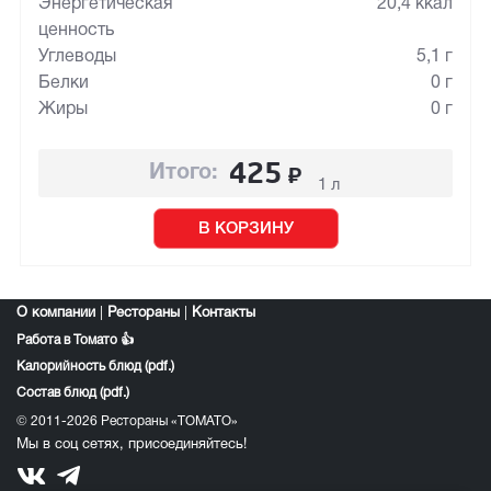
Энергетическая
20,4 ккал
ценность
Углеводы
5,1 г
Белки
0 г
Жиры
0 г
425
₽
Итого:
1 л
В КОРЗИНУ
О компании
|
Рестораны
|
Контакты
Работа в Томато 👍
Калорийность блюд (pdf.)
Состав блюд (pdf.)
© 2011-2026 Рестораны «ТОМАТО»
Мы в соц сетях, присоединяйтесь!