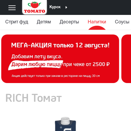
Курск
Стрит фуд
Детям
Десерты
Напитки
Соусы
RICH Томат