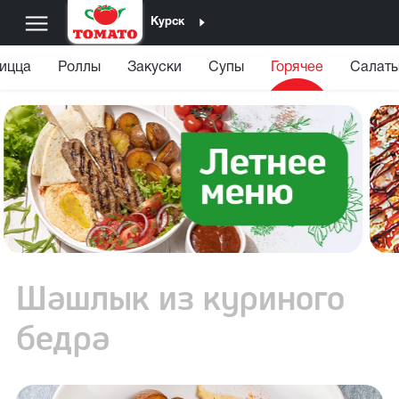
Курск
ицца
Роллы
Закуски
Супы
Горячее
Салаты
Шашлык из куриного
бедра