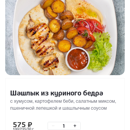
Шашлык из куриного бедра
с хумусом, картофелем беби, салатным миксом,
пшеничной лепешкой и шашлычным соусом
575
₽
–
+
100/235/30 г